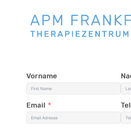
Skip
to
main
content
Vorname
Na
Email
Te