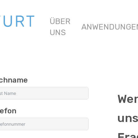
ÜBER
ANWENDUNGE
UNS
chname
Wen
lefon
uns
Fra