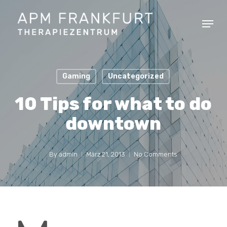
Skip
Menu
to
main
content
Gaming
Uncategorized
10 Tips for what to do
downtown
By
admin
März 21, 2013
No Comments